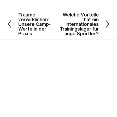
Träume
Welche Vorteile
Z
W
verwirklichen:
hat ein
u
e
Unsere Camp-
internationales
r
i
Werte in der
Trainingslager für
Praxis
junge Sportler?
ü
t
c
e
k
r