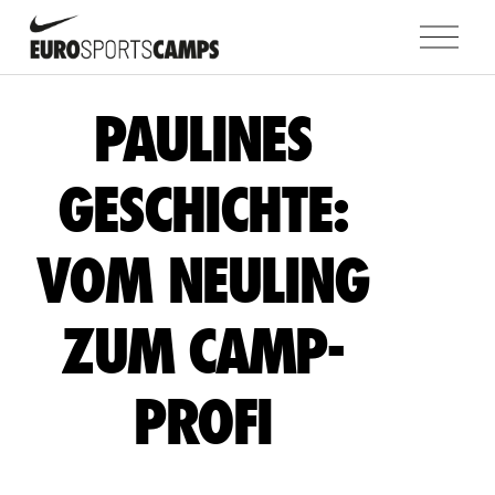
M
e
n
ü
PAULINES
ö
f
f
GESCHICHTE:
n
e
VOM NEULING
n
ZUM CAMP-
PROFI