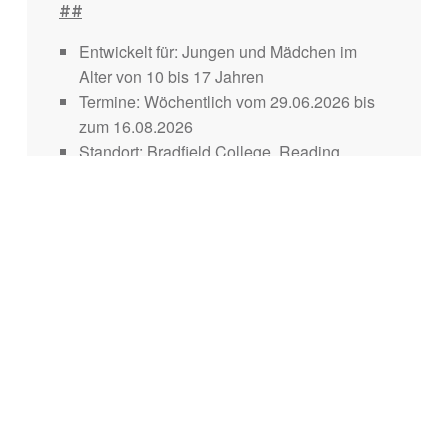
##
Entwickelt für: Jungen und Mädchen im
Alter von 10 bis 17 Jahren
Termine: Wöchentlich vom 29.06.2026 bis
zum 16.08.2026
Standort: Bradfield College, Reading
Preis: 1 Woche (6 Nächte) = 2.450 £ / 2
Wochen (13 Nächte) = 4.900 £
Details anzeigen
Jetzt buchen