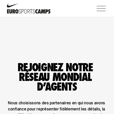
O
u
v
r
i
r
l
e
m
e
REJOIGNEZ NOTRE 
n
u
RÉSEAU MONDIAL 
D'AGENTS
Nous choisissons des partenaires en qui nous avons 
confiance pour représenter fidèlement les détails, la 