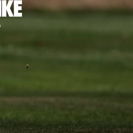
IKE
s