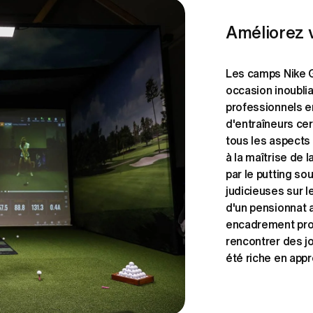
Améliorez v
Les camps Nike G
occasion inoubli
professionnels en
d'entraîneurs cer
tous les aspects 
à la maîtrise de l
par le putting sou
judicieuses sur l
d'un pensionnat 
encadrement profe
rencontrer des jo
été riche en appr