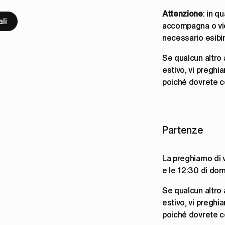
Attenzione
: in q
li
accompagna o vie
necessario esibi
Se qualcun altro 
estivo, vi preghi
poiché dovrete c
Partenze
La preghiamo di v
e le 12:30 di dom
Se qualcun altro 
estivo, vi preghi
poiché dovrete c