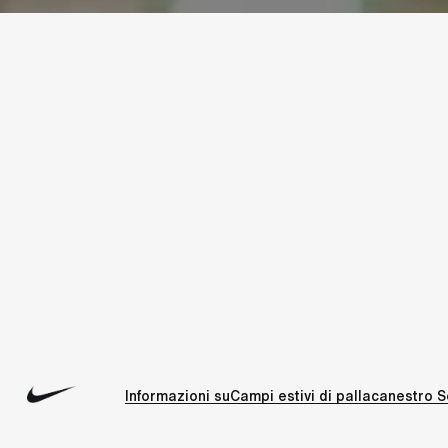
Informazioni su
Campi estivi di pallacanestro
S