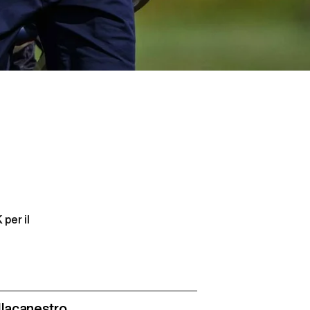
er il 
llacanestro