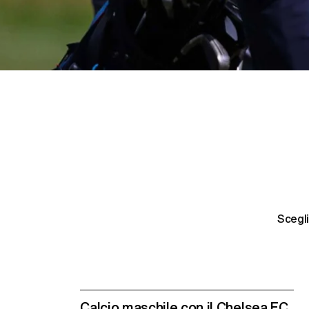
Scegli
Calcio maschile con il Chelsea FC