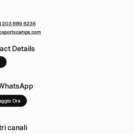
) 203 889 6236
osportscamps.com
ct Details
u WhatsApp
aggio Ora
ri canali