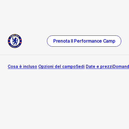
Prenota Il Performance Camp
Cosa è incluso
Opzioni del campo
Sedi
Date e prezzi
Domande