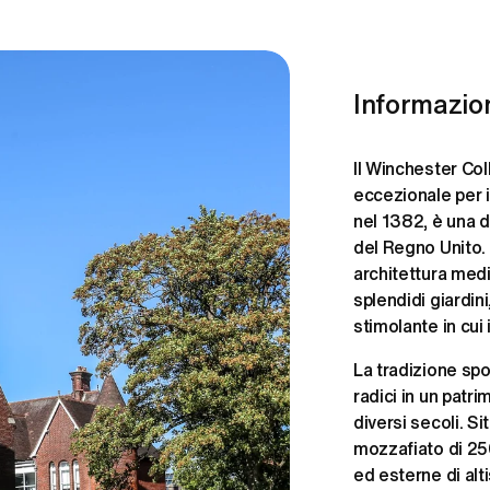
Informazio
Il Winchester Co
eccezionale per i
nel 1382, è una d
del Regno Unito. 
architettura medie
splendidi giardini
stimolante in cui
La tradizione spo
radici in un patr
diversi secoli. Si
mozzafiato di 250 
ed esterne di alti